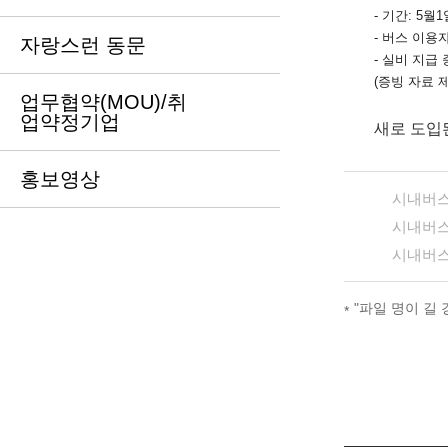
- 기간: 5
- 버스 이용
자랑스런 동문
- 실비 지급 
(증빙 자료 
업무협약(MOU)/취
업약정기업
새로 도입된
홍보영상
시내버스 
시내버스
시내버스 
"파일 명이 길