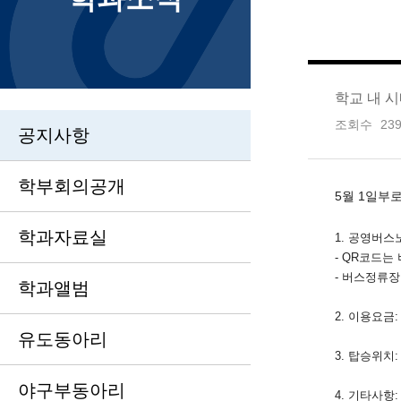
학교 내 
조회수
23
공지사항
학부회의공개
5월 1일부
학과자료실
1. 공영버스노
- QR코드는
- 버스정류장
학과앨범
2. 이용요금:
유도동아리
3. 탑승위치
야구부동아리
4. 기타사항